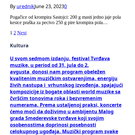
By
urednik
June 23, 2023
0
Pogačice od krompira Sastojci: 200 g masti jedno jaje pola
kesice praška za pecivo 250 g pire krompira pola…
1
2
Next
Kultura
U svom sedmom izdanju, festival Tvrđava
muzike, u period od 31. jula do 2.
avgusta donosi nam program obeležen
kvalitenim muzičkim ostvarenjima, energiju
živih nastupa i vrhunskog izvođenja, spajajući
kompozicije iz bogate oblasti world muzike sa
čvršćim tonovima roka i bezvremenim
numerama. Prema ustaljenoj praksi, koncerte
ćemo moći da doživimo u ambijentu Malog
grada Smederevske tvrđave koji svojim
osobenostima doprinosi posebnosti
celokupnog ugođaja. Muzički program svake