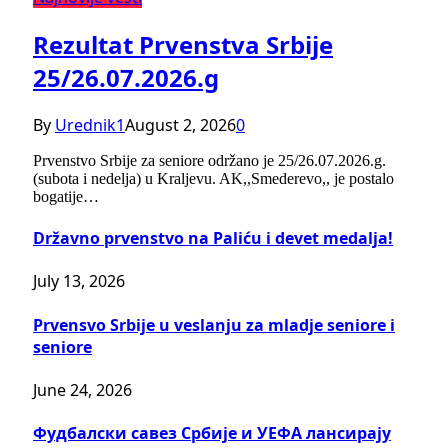
Rezultat Prvenstva Srbije
25/26.07.2026.g
By
Urednik1
August 2, 2026
0
Prvenstvo Srbije za seniore održano je 25/26.07.2026.g.
(subota i nedelja) u Kraljevu. AK,,Smederevo,, je postalo
bogatije…
Državno prvenstvo na Paliću i devet medalja!
July 13, 2026
Prvensvo Srbije u veslanju za mladje seniore i
seniore
June 24, 2026
Фудбалски савез Србије и УЕФА лансирају