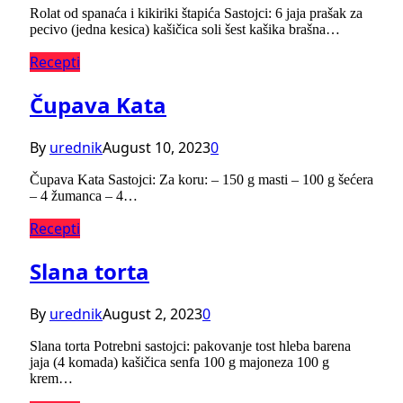
Rolat od spanaća i kikiriki štapića Sastojci: 6 jaja prašak za
pecivo (jedna kesica) kašičica soli šest kašika brašna…
Recepti
Čupava Kata
By
urednik
August 10, 2023
0
Čupava Kata Sastojci: Za koru: – 150 g masti – 100 g šećera
– 4 žumanca – 4…
Recepti
Slana torta
By
urednik
August 2, 2023
0
Slana torta Potrebni sastojci: pakovanje tost hleba barena
jaja (4 komada) kašičica senfa 100 g majoneza 100 g
krem…