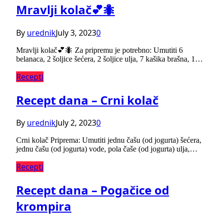
Mravlji kolač💕🐜
By
urednik
July 3, 2023
0
Mravlji kolač💕🐜 Za pripremu je potrebno: Umutiti 6
belanaca, 2 šoljice šećera, 2 šoljice ulja, 7 kašika brašna, 1…
Recepti
Recept dana – Crni kolač
By
urednik
July 2, 2023
0
Crni kolač Priprema: Umutiti jednu čašu (od jogurta) šećera,
jednu čašu (od jogurta) vode, pola čaše (od jogurta) ulja,…
Recepti
Recept dana – Pogačice od
krompira