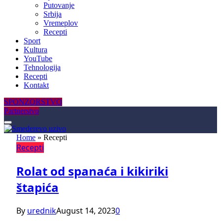
Putovanje
Srbija
Vremeplov
Recepti
Sport
Kultura
YouTube
Tehnologija
Recepti
Kontakt
SPONZORSTVO
Partnerstvo
Home
»
Recepti
Recepti
Rolat od spanaća i kikiriki
štapića
By
urednik
August 14, 2023
0