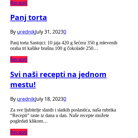
Recepti
Panj torta
By
urednik
July 31, 2023
0
Panj torta Sastojci: 10 jaja 420 g šećera 350 g mlevenih
oraha tri kašike brašna 100 g čokolade 250…
Recepti
Svi naši recepti na jednom
mestu!
By
urednik
July 18, 2023
0
Za sve ljubitelje slanih i slatkih poslastica, naša rubrika
“Recepti” raste iz dana u dan. Naše recepte možete
pogledati klikom…
Recepti