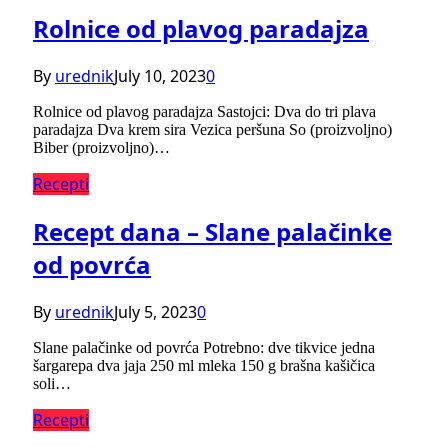
Rolnice od plavog paradajza
By
urednik
July 10, 2023
0
Rolnice od plavog paradajza Sastojci: Dva do tri plava
paradajza Dva krem sira Vezica peršuna So (proizvoljno)
Biber (proizvoljno)…
Recepti
Recept dana – Slane palačinke
od povrća
By
urednik
July 5, 2023
0
Slane palačinke od povrća Potrebno: dve tikvice jedna
šargarepa dva jaja 250 ml mleka 150 g brašna kašičica
soli…
Recepti