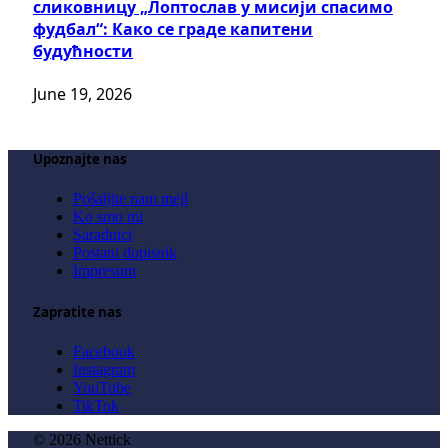
сликовницу „Лоптослав у мисији спасимо
фудбал“: Како се граде капитени
будућности
June 19, 2026
Upoznajte nas
Pošaljite nam mejl
Ko smo mi
Saradnici
Postani dopisnik
Impresum
Zapratite nas
Facebook
Instagram
YouTube
TikTok
© 2026 Nettick