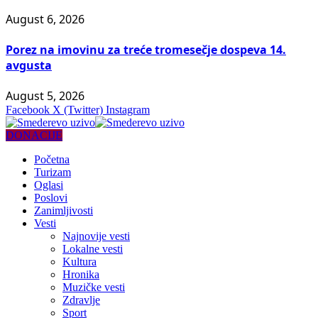
August 6, 2026
Porez na imovinu za treće tromesečje dospeva 14.
avgusta
August 5, 2026
Facebook
X (Twitter)
Instagram
DONACIJE
Početna
Turizam
Oglasi
Poslovi
Zanimljivosti
Vesti
Najnovije vesti
Lokalne vesti
Kultura
Hronika
Muzičke vesti
Zdravlje
Sport