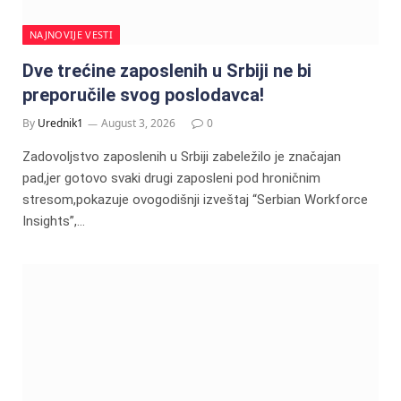
NAJNOVIJE VESTI
Dve trećine zaposlenih u Srbiji ne bi
preporučile svog poslodavca!
By
Urednik1
August 3, 2026
0
Zadovoljstvo zaposlenih u Srbiji zabeležilo je značajan
pad,jer gotovo svaki drugi zaposleni pod hroničnim
stresom,pokazuje ovogodišnji izveštaj “Serbian Workforce
Insights”,…