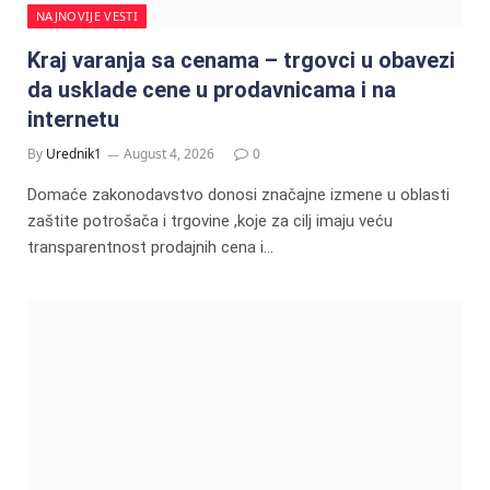
NAJNOVIJE VESTI
Kraj varanja sa cenama – trgovci u obavezi
da usklade cene u prodavnicama i na
internetu
By
Urednik1
August 4, 2026
0
Domaće zakonodavstvo donosi značajne izmene u oblasti
zaštite potrošača i trgovine ,koje za cilj imaju veću
transparentnost prodajnih cena i…