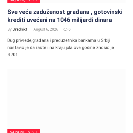
Sve veća zaduženost građana , gotovinski
krediti uvećani na 1046 milijardi dinara
By
Urednik1
August 6, 2026
0
Dug privrede,građana i preduzetnika bankama u Srbiji
nastavio je da raste i na kraju jula ove godine znosio je
4.701…
NAJNOVIJE VESTI