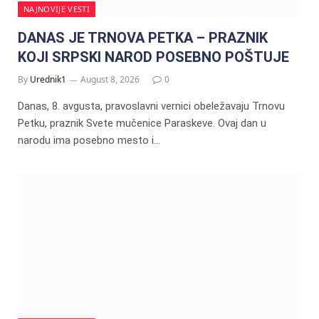
NAJNOVIJE VESTI
DANAS JE TRNOVA PETKA – PRAZNIK
KOJI SRPSKI NAROD POSEBNO POŠTUJE
By
Urednik1
August 8, 2026
0
Danas, 8. avgusta, pravoslavni vernici obeležavaju Trnovu
Petku, praznik Svete mučenice Paraskeve. Ovaj dan u
narodu ima posebno mesto i…