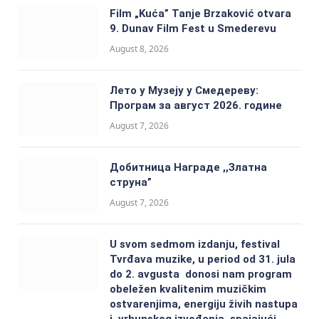
Film „Kuća” Tanje Brzaković otvara
9. Dunav Film Fest u Smederevu
August 8, 2026
Лето у Музеју у Смедереву:
Програм за август 2026. године
August 7, 2026
Добитницa Награде ,,Златна
струна”
August 7, 2026
U svom sedmom izdanju, festival
Tvrđava muzike, u period od 31. jula
do 2. avgusta donosi nam program
obeležen kvalitenim muzičkim
ostvarenjima, energiju živih nastupa
i vrhunskog izvođenja, spajajući