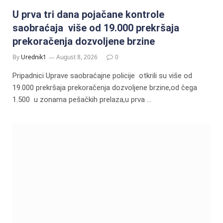
U prva tri dana pojačane kontrole
saobraćaja više od 19.000 prekršaja
prekoračenja dozvoljene brzine
By
Urednik1
August 8, 2026
0
Pripadnici Uprave saobraćajne policije otkrili su više od
19.000 prekršaja prekoračenja dozvoljene brzine,od čega
1.500 u zonama pešačkih prelaza,u prva …