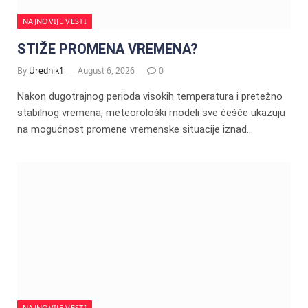
NAJNOVIJE VESTI
STIŽE PROMENA VREMENA?
By
Urednik1
August 6, 2026
0
Nakon dugotrajnog perioda visokih temperatura i pretežno
stabilnog vremena, meteorološki modeli sve češće ukazuju
na mogućnost promene vremenske situacije iznad…
NAJNOVIJE VESTI