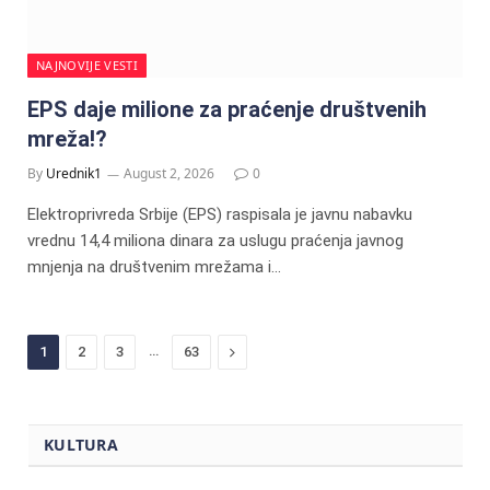
NAJNOVIJE VESTI
EPS daje milione za praćenje društvenih
mreža!?
By
Urednik1
August 2, 2026
0
Elektroprivreda Srbije (EPS) raspisala je javnu nabavku
vrednu 14,4 miliona dinara za uslugu praćenja javnog
mnjenja na društvenim mrežama i…
…
Next
1
2
3
63
KULTURA