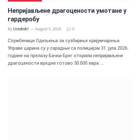
Непријављене драгоцености умотане у
гардеробу
By
Urednik1
August 5, 2026
0
Службеници Одељења за сузбијање кријумчарења
Управе царина су у сарадњи са полицијом 31. јула 2026.
године на прелазу Бачки Брег открили непријављене
драгоцености вредне готово 50.000 евра. …