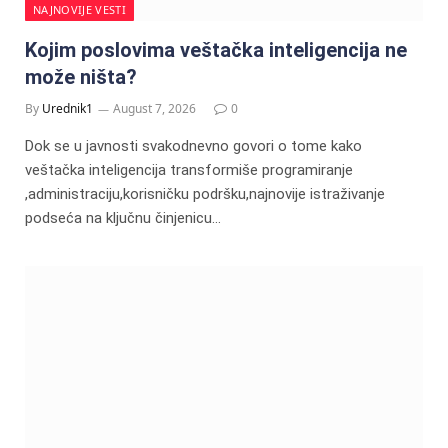
NAJNOVIJE VESTI
Kojim poslovima veštačka inteligencija ne
može ništa?
By
Urednik1
August 7, 2026
0
Dok se u javnosti svakodnevno govori o tome kako
veštačka inteligencija transformiše programiranje
,administraciju,korisničku podršku,najnovije istraživanje
podseća na ključnu činjenicu…