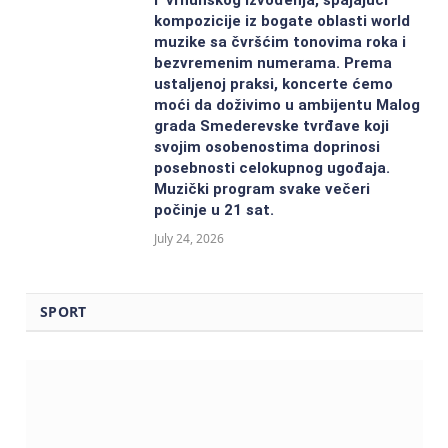
kompozicije iz bogate oblasti world
muzike sa čvršćim tonovima roka i
bezvremenim numerama. Prema
ustaljenoj praksi, koncerte ćemo
moći da doživimo u ambijentu Malog
grada Smederevske tvrđave koji
svojim osobenostima doprinosi
posebnosti celokupnog ugođaja.
Muzički program svake večeri
počinje u 21 sat.
July 24, 2026
SPORT