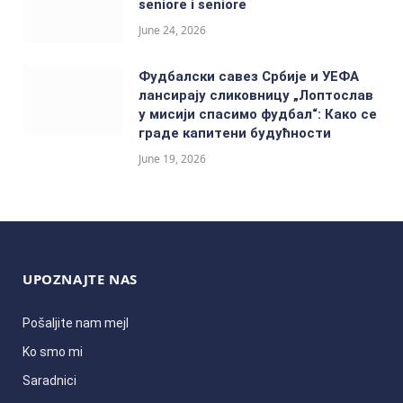
seniore i seniore
June 24, 2026
Фудбалски савез Србије и УЕФА
лансирају сликовницу „Лоптослав
у мисији спасимо фудбал“: Како се
граде капитени будућности
June 19, 2026
UPOZNAJTE NAS
Pošaljite nam mejl
Ko smo mi
Saradnici