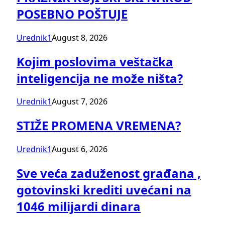
POSEBNO POŠTUJE
Urednik1
August 8, 2026
Kojim poslovima veštačka
inteligencija ne može ništa?
Urednik1
August 7, 2026
STIŽE PROMENA VREMENA?
Urednik1
August 6, 2026
Sve veća zaduženost građana ,
gotovinski krediti uvećani na
1046 milijardi dinara