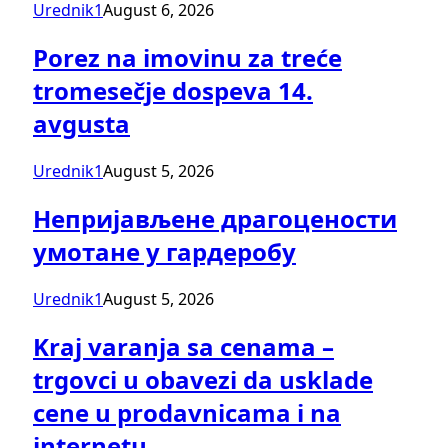
Urednik1
August 6, 2026
Porez na imovinu za treće
tromesečje dospeva 14.
avgusta
Urednik1
August 5, 2026
Непријављене драгоцености
умотане у гардеробу
Urednik1
August 5, 2026
Kraj varanja sa cenama –
trgovci u obavezi da usklade
cene u prodavnicama i na
internetu