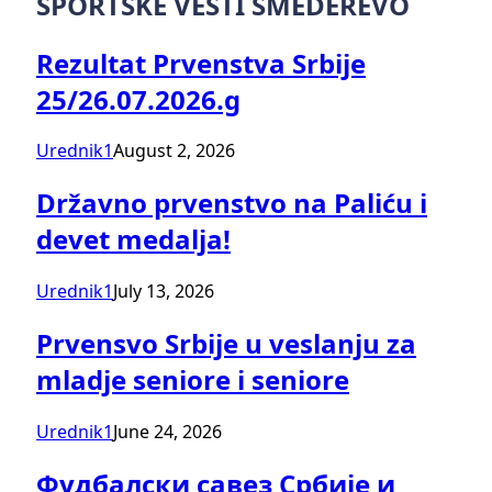
SPORTSKE VESTI SMEDEREVO
Rezultat Prvenstva Srbije
25/26.07.2026.g
Urednik1
August 2, 2026
Državno prvenstvo na Paliću i
devet medalja!
Urednik1
July 13, 2026
Prvensvo Srbije u veslanju za
mladje seniore i seniore
Urednik1
June 24, 2026
Фудбалски савез Србије и