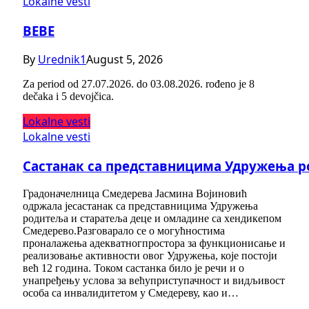
Lokalne vesti
BEBE
By
Urednik1
August 5, 2026
Za period od 27.07.2026. do 03.08.2026. rođeno je 8
dečaka i 5 devojčica.
Lokalne vesti
Lokalne vesti
Састанак са представницима Удружења р
Градоначелница Смедерева Јасмина Војиновић
одржала јесастанак са представницима Удружења
родитеља и старатеља деце и омладине са хендикепом
Смедерево.Разговарало се о могућностима
проналажења адекватногпростора за функционисање и
реализовање активности овог Удружења, које постоји
већ 12 година. Током састанка било је речи и о
унапређењу услова за већуприступачност и видљивост
особа са инвалидитетом у Смедереву, као и…