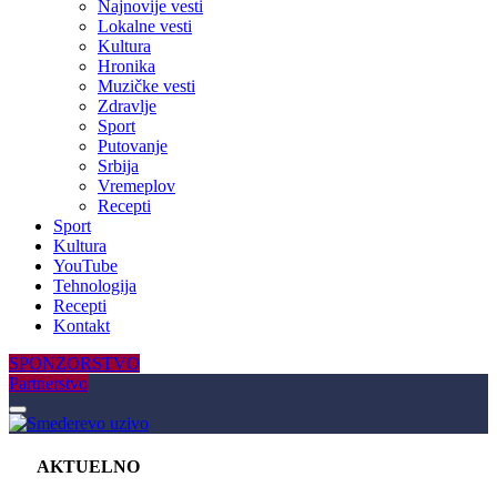
Najnovije vesti
Lokalne vesti
Kultura
Hronika
Muzičke vesti
Zdravlje
Sport
Putovanje
Srbija
Vremeplov
Recepti
Sport
Kultura
YouTube
Tehnologija
Recepti
Kontakt
SPONZORSTVO
Partnerstvo
AKTUELNO