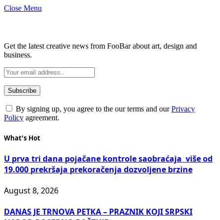
Close Menu
Subscribe to Updates
Get the latest creative news from FooBar about art, design and
business.
By signing up, you agree to the our terms and our
Privacy
Policy
agreement.
What's Hot
U prva tri dana pojačane kontrole saobraćaja više od
19.000 prekršaja prekoračenja dozvoljene brzine
August 8, 2026
DANAS JE TRNOVA PETKA – PRAZNIK KOJI SRPSKI