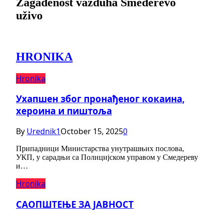
Zagađenost vazduha Smederevo
uživo
HRONIKA
Hronika
Ухапшен због пронађеног кокаина,
хероина и пиштоља
By
Urednik1
October 15, 2025
0
Припадници Министарства унутрашњих послова,
УКП, у сарадњи са Полицијском управом у Смедереву
и…
Hronika
САОПШТЕЊЕ ЗА ЈАВНОСТ