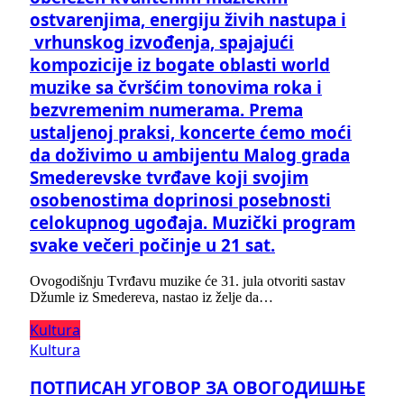
ostvarenjima, energiju živih nastupa i
vrhunskog izvođenja, spajajući
kompozicije iz bogate oblasti world
muzike sa čvršćim tonovima roka i
bezvremenim numerama. Prema
ustaljenoj praksi, koncerte ćemo moći
da doživimo u ambijentu Malog grada
Smederevske tvrđave koji svojim
osobenostima doprinosi posebnosti
celokupnog ugođaja. Muzički program
svake večeri počinje u 21 sat.
Ovogodišnju Tvrđavu muzike će 31. jula otvoriti sastav
Džumle iz Smedereva, nastao iz želje da…
Kultura
Kultura
ПОТПИСАН УГОВОР ЗА ОВОГОДИШЊЕ