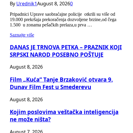
By
Urednik1
August 8, 2026
0
Pripadnici Uprave saobraćajne policije otkrili su više od
19.000 prekršaja prekoračenja dozvoljene brzine,od čega
1.500 u zonama pešačkih prelaza,u prva …
Saznajte više
DANAS JE TRNOVA PETKA – PRAZNIK KOJI
SRPSKI NAROD POSEBNO POŠTUJE
August 8, 2026
Film „Kuća” Tanje Brzaković otvara 9.
Dunav Film Fest u Smederevu
August 8, 2026
Kojim poslovima veštačka inteligencija
ne može ništa?
August 7, 2026