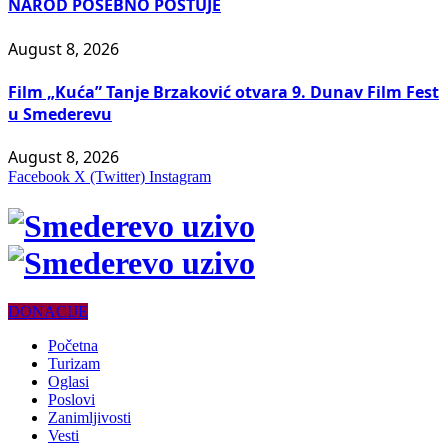
NAROD POSEBNO POŠTUJE
August 8, 2026
Film „Kuća” Tanje Brzaković otvara 9. Dunav Film Fest
u Smederevu
August 8, 2026
Facebook
X (Twitter)
Instagram
DONACIJE
Početna
Turizam
Oglasi
Poslovi
Zanimljivosti
Vesti