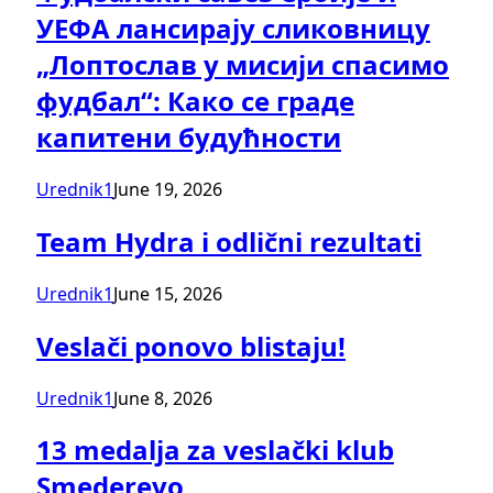
УЕФА лансирају сликовницу
„Лоптослав у мисији спасимо
фудбал“: Како се граде
капитени будућности
Urednik1
June 19, 2026
Team Hydra i odlični rezultati
Urednik1
June 15, 2026
Veslači ponovo blistaju!
Urednik1
June 8, 2026
13 medalja za veslački klub
Smederevo