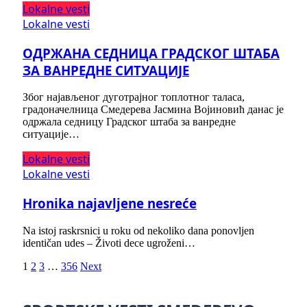
Lokalne vesti
Lokalne vesti
ОДРЖАНА СЕДНИЦА ГРАДСКОГ ШТАБА
ЗА ВАНРЕДНЕ СИТУАЦИЈЕ
Због најављеног дуготрајног топлотног таласа,
градоначелница Смедерева Јасмина Војиновић данас је
одржала седницу Градског штаба за ванредне
ситуације…
Lokalne vesti
Lokalne vesti
Hronika najavljene nesreće
Na istoj raskrsnici u roku od nekoliko dana ponovljen
identičan udes – Životi dece ugroženi…
1
2
3
…
356
Next