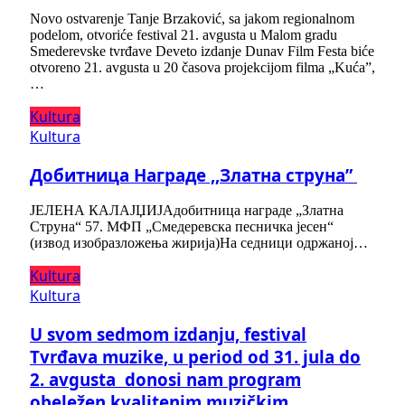
Novo ostvarenje Tanje Brzaković, sa jakom regionalnom
podelom, otvoriće festival 21. avgusta u Malom gradu
Smederevske tvrđave Deveto izdanje Dunav Film Festa biće
otvoreno 21. avgusta u 20 časova projekcijom filma „Kuća”,
…
Kultura
Kultura
Добитницa Награде ,,Златна струна”
ЈЕЛЕНА КАЛАЈЏИЈАдобитница награде „Златна
Струна“ 57. МФП „Смедеревска песничка јесен“
(извод изобразложења жирија)На седници одржаној…
Kultura
Kultura
U svom sedmom izdanju, festival
Tvrđava muzike, u period od 31. jula do
2. avgusta donosi nam program
obeležen kvalitenim muzičkim