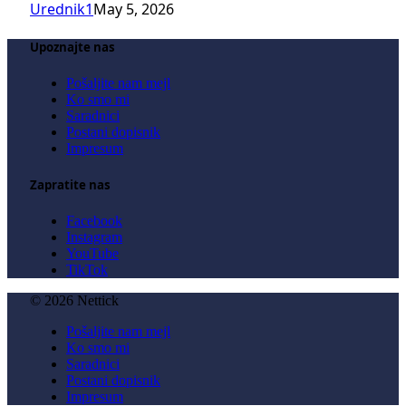
Urednik1
May 5, 2026
Upoznajte nas
Pošaljite nam mejl
Ko smo mi
Saradnici
Postani dopisnik
Impresum
Zapratite nas
Facebook
Instagram
YouTube
TikTok
© 2026 Nettick
Pošaljite nam mejl
Ko smo mi
Saradnici
Postani dopisnik
Impresum