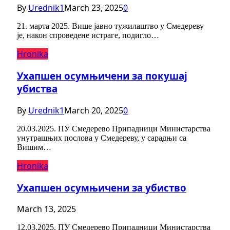
By
Urednik1
March 23, 2025
0
21. марта 2025. Више јавно тужилаштво у Смедереву
је, након спроведене истраге, подигло…
Hronika
Ухапшен осумњичени за покушај
убиства
By
Urednik1
March 20, 2025
0
20.03.2025. ПУ Смедерево Припадници Министарства
унутрашњих послова у Смедереву, у сарадњи са
Вишим…
Hronika
Ухапшен осумњичени за убиство
March 13, 2025
12.03.2025. ПУ Смедерево Припадници Министарства