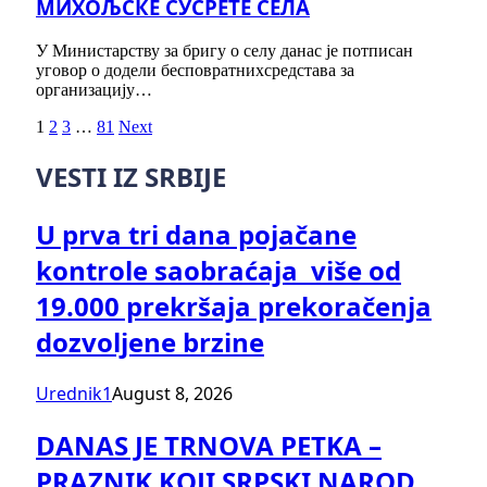
МИХОЉСКЕ СУСРЕТЕ СЕЛА
У Министарству за бригу о селу данас је потписан
уговор о додели бесповратнихсредстава за
организацију…
1
2
3
…
81
Next
VESTI IZ SRBIJE
U prva tri dana pojačane
kontrole saobraćaja više od
19.000 prekršaja prekoračenja
dozvoljene brzine
Urednik1
August 8, 2026
DANAS JE TRNOVA PETKA –
PRAZNIK KOJI SRPSKI NAROD