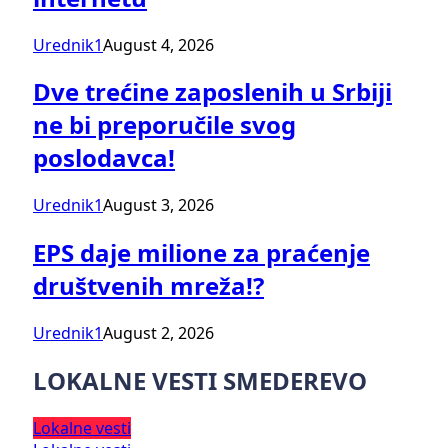
Urednik1
August 4, 2026
Dve trećine zaposlenih u Srbiji
ne bi preporučile svog
poslodavca!
Urednik1
August 3, 2026
EPS daje milione za praćenje
društvenih mreža!?
Urednik1
August 2, 2026
LOKALNE VESTI SMEDEREVO
Lokalne vesti