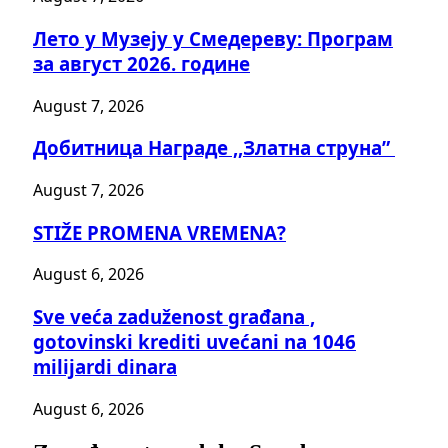
Лето у Музеју у Смедереву: Програм
за август 2026. године
August 7, 2026
Добитницa Награде ,,Златна струна”
August 7, 2026
STIŽE PROMENA VREMENA?
August 6, 2026
Sve veća zaduženost građana ,
gotovinski krediti uvećani na 1046
milijardi dinara
August 6, 2026