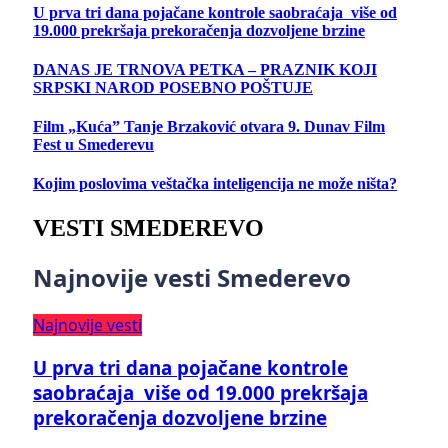
U prva tri dana pojačane kontrole saobraćaja više od
19.000 prekršaja prekoračenja dozvoljene brzine
DANAS JE TRNOVA PETKA – PRAZNIK KOJI
SRPSKI NAROD POSEBNO POŠTUJE
Film „Kuća” Tanje Brzaković otvara 9. Dunav Film
Fest u Smederevu
Kojim poslovima veštačka inteligencija ne može ništa?
VESTI SMEDEREVO
Najnovije vesti Smederevo
Najnovije vesti
U prva tri dana pojačane kontrole
saobraćaja više od 19.000 prekršaja
prekoračenja dozvoljene brzine