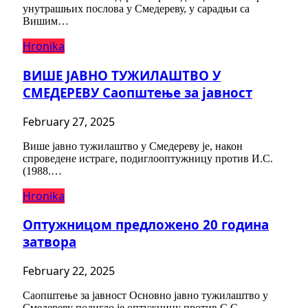
унутрашњих послова у Смедереву, у сарадњи са
Вишим…
Hronika
ВИШЕ ЈАВНО ТУЖИЛАШТВО У
СМЕДЕРЕВУ Саопштење за јавност
February 27, 2025
Више јавно тужилаштво у Смедереву је, након
спроведене истраге, подиглооптужницу против И.С.
(1988.…
Hronika
Оптужницом предложено 20 година
затвора
February 22, 2025
Саопштење за јавност Основно јавно тужилаштво у
Смедереву подигло је оптужницу против С.С.…