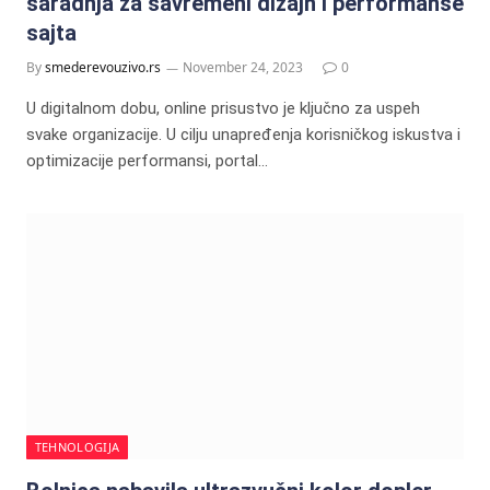
saradnja za savremeni dizajn i performanse
sajta
By
smederevouzivo.rs
November 24, 2023
0
U digitalnom dobu, online prisustvo je ključno za uspeh
svake organizacije. U cilju unapređenja korisničkog iskustva i
optimizacije performansi, portal…
TEHNOLOGIJA