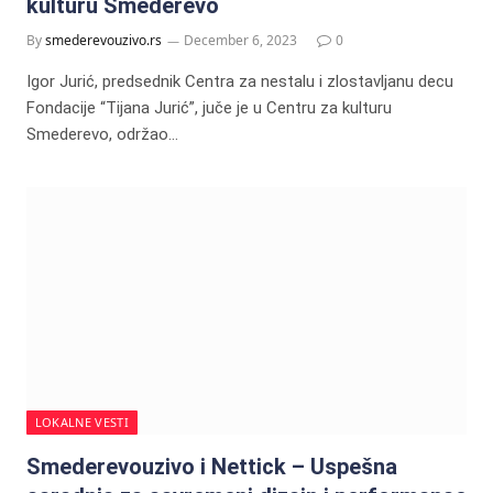
kulturu Smederevo
By
smederevouzivo.rs
December 6, 2023
0
Igor Jurić, predsednik Centra za nestalu i zlostavljanu decu
Fondacije “Tijana Jurić”, juče je u Centru za kulturu
Smederevo, održao…
LOKALNE VESTI
Smederevouzivo i Nettick – Uspešna