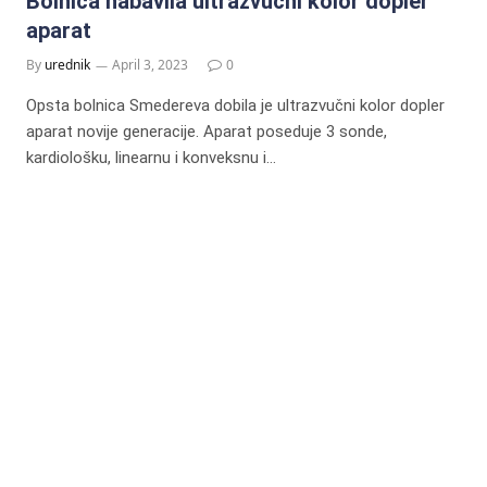
Bolnica nabavila ultrazvučni kolor dopler
aparat
By
urednik
April 3, 2023
0
Opsta bolnica Smedereva dobila je ultrazvučni kolor dopler
aparat novije generacije. Aparat poseduje 3 sonde,
kardiološku, linearnu i konveksnu i…