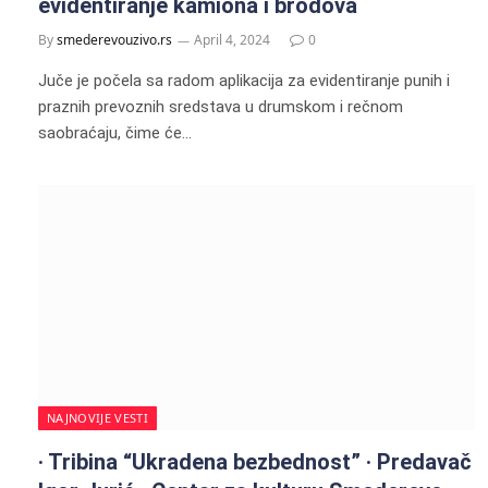
evidentiranje kamiona i brodova
By
smederevouzivo.rs
April 4, 2024
0
Juče je počela sa radom aplikacija za evidentiranje punih i
praznih prevoznih sredstava u drumskom i rečnom
saobraćaju, čime će…
NAJNOVIJE VESTI
· Tribina “Ukradena bezbednost” · Predavač