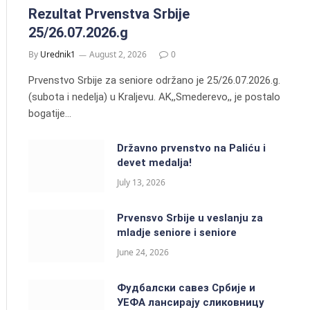
Rezultat Prvenstva Srbije
25/26.07.2026.g
By
Urednik1
August 2, 2026
0
Prvenstvo Srbije za seniore održano je 25/26.07.2026.g.
(subota i nedelja) u Kraljevu. AK,,Smederevo,, je postalo
bogatije…
Državno prvenstvo na Paliću i
devet medalja!
July 13, 2026
Prvensvo Srbije u veslanju za
mladje seniore i seniore
June 24, 2026
Фудбалски савез Србије и
УЕФА лансирају сликовницу