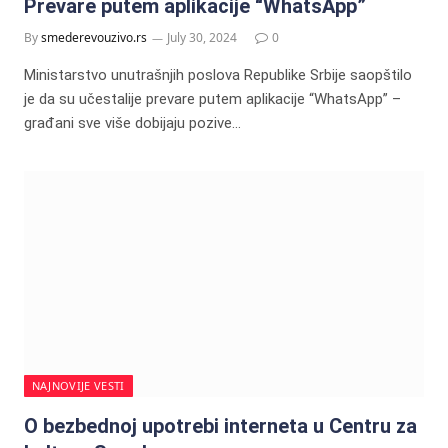
Prevare putem aplikacije “WhatsApp”
By
smederevouzivo.rs
July 30, 2024
0
Ministarstvo unutrašnjih poslova Republike Srbije saopštilo
je da su učestalije prevare putem aplikacije “WhatsApp” –
građani sve više dobijaju pozive…
NAJNOVIJE VESTI
O bezbednoj upotrebi interneta u Centru za