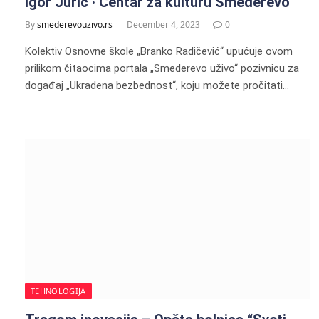
Igor Jurić · Centar za kulturu Smederevo
By
smederevouzivo.rs
December 4, 2023
0
Kolektiv Osnovne škole „Branko Radičević“ upućuje ovom
prilikom čitaocima portala „Smederevo uživo“ pozivnicu za
događaj „Ukradena bezbednost“, koju možete pročitati…
TEHNOLOGIJA