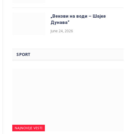
„Векови на води – Шајке
Дунава“
June 24, 2026
SPORT
NAJNOVIJE VESTI