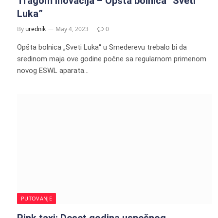
Tragom inovacija – Opšta bolnica “Sveti
Luka”
By
urednik
May 4, 2023
0
Opšta bolnica „Sveti Luka“ u Smederevu trebalo bi da
sredinom maja ove godine počne sa regularnom primenom
novog ESWL aparata…
PUTOVANJE
Pink taxi: Deset godina uspešnog