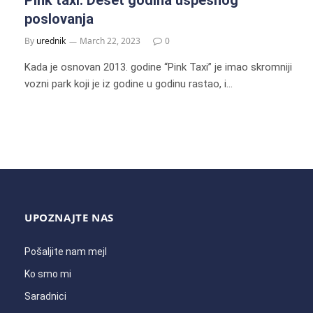
poslovanja
By
urednik
March 22, 2023
0
Kada je osnovan 2013. godine “Pink Taxi” je imao skromniji
vozni park koji je iz godine u godinu rastao, i…
UPOZNAJTE NAS
Pošaljite nam mejl
Ko smo mi
Saradnici