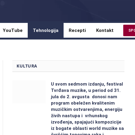
YouTube
Tehnologija
Recepti
Kontakt
SP
KULTURA
U svom sedmom izdanju, festival
Tvrđava muzike, u period od 31.
jula do 2. avgusta donosi nam
program obeležen kvalitenim
muzičkim ostvarenjima, energiju
živih nastupa i vrhunskog
izvođenja, spajajući kompozicije
iz bogate oblasti world muzike sa
čvršćim tonovima roka i