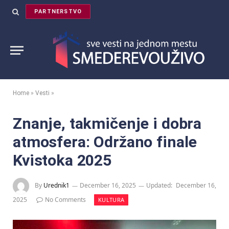
PARTNERSTVO
Home
»
Vesti
»
Znanje, takmičenje i dobra
atmosfera: Održano finale
Kvistoka 2025
By
Urednik1
December 16, 2025
Updated:
December 16,
2025
No Comments
KULTURA