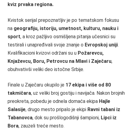
kviz prvaka regiona.
Kvistok serijal prepoznatljiv je po tematskom fokusu
na
geografiju, istoriju, umetnost, kulturu, nauku i
sport
, a kroz pažljivo osmišljena pitanja učesnici su
testirali i unapređivali svoje znanje o
Evropskoj uniji
.
Kvalifikacioni kvizovi održani su u
Požarevcu,
Knjaževcu, Boru, Petrovcu na Mlavi i Zaječaru
,
obuhvativši veliki deo istočne Srbije.
Finale u Zaječaru okupilo je
17 ekipa i više od 80
takmičara
, uz veliki broj gostiju i navijača. Nakon brojnih
preokreta, pobedu je odnela domaća ekipa
Hajle
Salasije
, drugo mesto pripalo je ekipi
Ravni tabani iz
Tabanovca
, dok su prošlogodišnji šampioni,
Lipci iz
Bora
, zauzeli treće mesto.