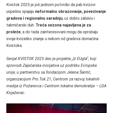
Kvistok 2025 je još jednom potvrdio da pab kvizovi
uspešno spajaju
neformalno obrazovanje, povezivanje
gradova i regionalnu saradnju
, uz dobru zabavu i
takmičarski duh.
Treća sezona najavljena je za
proleće
, a do tada zainteresovani mogu da oprobaju
svoje kvizaško znanje u nekom od gradova domaćina
Kvistoka.
Serijal KVISTOK 2025 deo je projekta „Iz EUgla“, koji
sprovodi Zaječarska inicijativa uz podršku Evropske
unije, u partnerstvu sa fondacijom Jelena Šantić,
organizacijom Pro.Tok 21, Centrom za razvoj lokalnih
medija iz Požarevca i Centrom lokalne demokratije – LDA
Knjaževac.