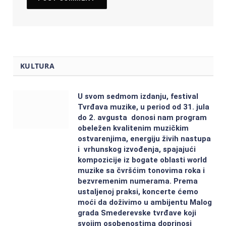
KULTURA
U svom sedmom izdanju, festival
Tvrđava muzike, u period od 31. jula
do 2. avgusta donosi nam program
obeležen kvalitenim muzičkim
ostvarenjima, energiju živih nastupa
i vrhunskog izvođenja, spajajući
kompozicije iz bogate oblasti world
muzike sa čvršćim tonovima roka i
bezvremenim numerama. Prema
ustaljenoj praksi, koncerte ćemo
moći da doživimo u ambijentu Malog
grada Smederevske tvrđave koji
svojim osobenostima doprinosi