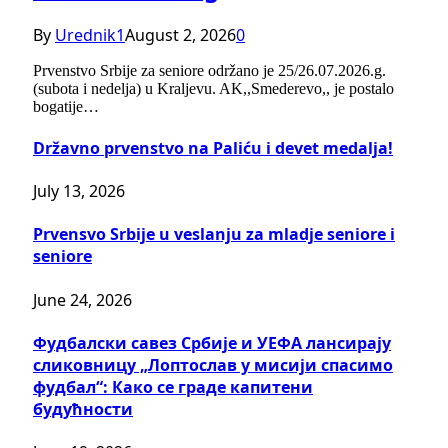
By
Urednik1
August 2, 2026
0
Prvenstvo Srbije za seniore održano je 25/26.07.2026.g.
(subota i nedelja) u Kraljevu. AK,,Smederevo,, je postalo
bogatije…
Državno prvenstvo na Paliću i devet medalja!
July 13, 2026
Prvensvo Srbije u veslanju za mladje seniore i
seniore
June 24, 2026
Фудбалски савез Србије и УЕФА лансирају
сликовницу „Лоптослав у мисији спасимо
фудбал“: Како се граде капитени
будућности