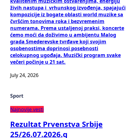
kvalitenim muzičkim ostvarenjima, energiju
živih nastupa i vrhunskog izvođenja, spajajući
kompozicije iz bogate oblasti world muzike sa
čvršćim tonovima roka i bezvremenim
numerama. Prema ustaljenoj praksi, koncerte
ćemo moći da doživimo u ambijentu Malog
grada Smederevske tvrđave koji svojim
osobenostima doprinosi posebnosti
celokupnog ugođaja. Muzički program svake
večeri počinje u 21 sat.
July 24, 2026
Sport
Najnovije vesti
Rezultat Prvenstva Srbije
25/26.07.2026.g