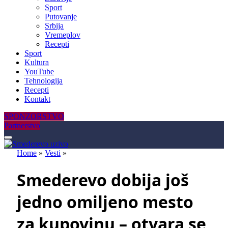
Sport
Putovanje
Srbija
Vremeplov
Recepti
Sport
Kultura
YouTube
Tehnologija
Recepti
Kontakt
SPONZORSTVO
Partnerstvo
Home
»
Vesti
»
Smederevo dobija još
jedno omiljeno mesto
za kupovinu – otvara se