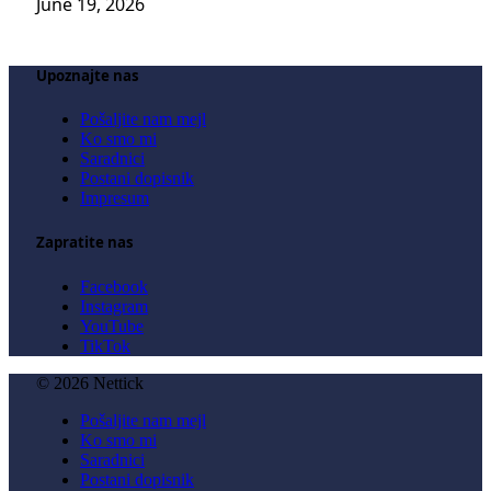
June 19, 2026
Upoznajte nas
Pošaljite nam mejl
Ko smo mi
Saradnici
Postani dopisnik
Impresum
Zapratite nas
Facebook
Instagram
YouTube
TikTok
© 2026 Nettick
Pošaljite nam mejl
Ko smo mi
Saradnici
Postani dopisnik