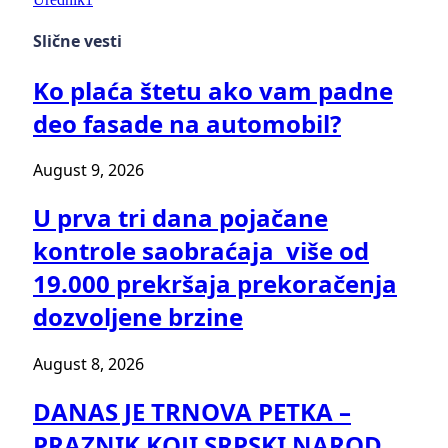
Slične vesti
Ko plaća štetu ako vam padne
deo fasade na automobil?
August 9, 2026
U prva tri dana pojačane
kontrole saobraćaja više od
19.000 prekršaja prekoračenja
dozvoljene brzine
August 8, 2026
DANAS JE TRNOVA PETKA –
PRAZNIK KOJI SRPSKI NAROD