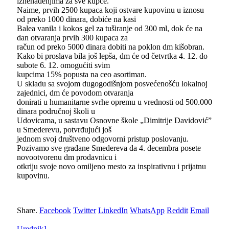
iznenađenjima za sve kupce.
Naime, prvih 2500 kupaca koji ostvare kupovinu u iznosu
od preko 1000 dinara, dobiće na kasi
Balea vanila i kokos gel za tuširanje od 300 ml, dok će na
dan otvaranja prvih 300 kupaca za
račun od preko 5000 dinara dobiti na poklon dm kišobran.
Kako bi proslava bila još lepša, dm će od četvrtka 4. 12. do
subote 6. 12. omogućiti svim
kupcima 15% popusta na ceo asortiman.
U skladu sa svojom dugogodišnjom posvećenošću lokalnoj
zajednici, dm će povodom otvaranja
donirati u humanitarne svrhe opremu u vrednosti od 500.000
dinara područnoj školi u
Udovicama, u sastavu Osnovne škole „Dimitrije Davidović”
u Smederevu, potvrđujući još
jednom svoj društveno odgovorni pristup poslovanju.
Pozivamo sve građane Smedereva da 4. decembra posete
novootvorenu dm prodavnicu i
otkriju svoje novo omiljeno mesto za inspirativnu i prijatnu
kupovinu.
Share.
Facebook
Twitter
LinkedIn
WhatsApp
Reddit
Email
Urednik1