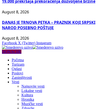
19.000 prekršaja prekoračenja dozvoljene brzine
August 8, 2026
DANAS JE TRNOVA PETKA – PRAZNIK KOJI SRPSKI
NAROD POSEBNO POŠTUJE
August 8, 2026
Facebook
X (Twitter)
Instagram
DONACIJE
Početna
Turizam
Oglasi
Poslovi
Zanimljivosti
Vesti
Najnovije vesti
Lokalne vesti
Kultura
Hronika
Muzičke vesti
Zdravlje