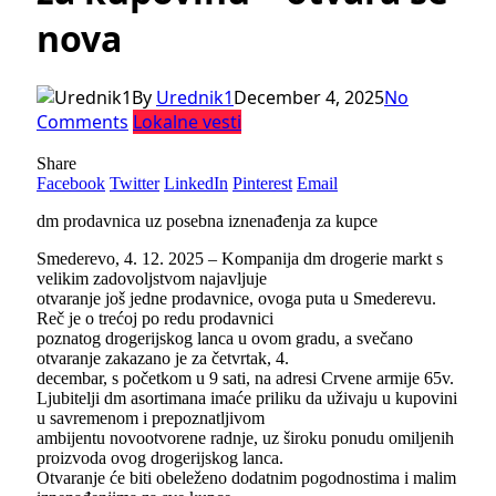
nova
By
Urednik1
December 4, 2025
No
Comments
Lokalne vesti
Share
Facebook
Twitter
LinkedIn
Pinterest
Email
dm prodavnica uz posebna iznenađenja za kupce
Smederevo, 4. 12. 2025 – Kompanija dm drogerie markt s
velikim zadovoljstvom najavljuje
otvaranje još jedne prodavnice, ovoga puta u Smederevu.
Reč je o trećoj po redu prodavnici
poznatog drogerijskog lanca u ovom gradu, a svečano
otvaranje zakazano je za četvrtak, 4.
decembar, s početkom u 9 sati, na adresi Crvene armije 65v.
Ljubitelji dm asortimana imaće priliku da uživaju u kupovini
u savremenom i prepoznatljivom
ambijentu novootvorene radnje, uz široku ponudu omiljenih
proizvoda ovog drogerijskog lanca.
Otvaranje će biti obeleženo dodatnim pogodnostima i malim