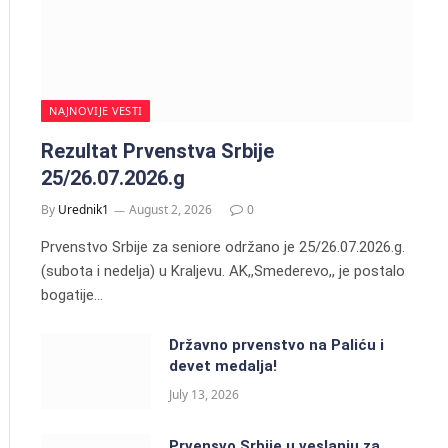
NAJNOVIJE VESTI
Rezultat Prvenstva Srbije
25/26.07.2026.g
By
Urednik1
August 2, 2026
0
Prvenstvo Srbije za seniore održano je 25/26.07.2026.g.
(subota i nedelja) u Kraljevu. AK,,Smederevo,, je postalo
bogatije…
Državno prvenstvo na Paliću i
devet medalja!
July 13, 2026
Prvensvo Srbije u veslanju za