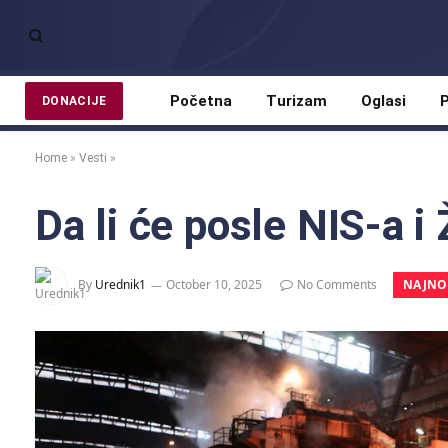
Početna
Turizam
Oglasi
P
DONACIJE
Home
»
Vesti
»
Da li će posle NIS-a i
NAJNOV
By
Urednik1
October 10, 2025
No Comments