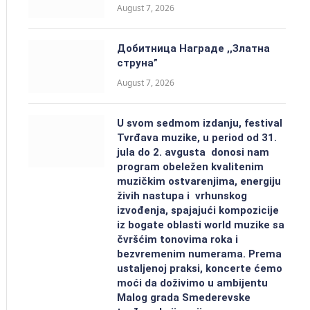
August 7, 2026
Добитницa Награде ,,Златна
струна”
August 7, 2026
U svom sedmom izdanju, festival
Tvrđava muzike, u period od 31.
jula do 2. avgusta donosi nam
program obeležen kvalitenim
muzičkim ostvarenjima, energiju
živih nastupa i vrhunskog
izvođenja, spajajući kompozicije
iz bogate oblasti world muzike sa
čvršćim tonovima roka i
bezvremenim numerama. Prema
ustaljenoj praksi, koncerte ćemo
moći da doživimo u ambijentu
Malog grada Smederevske