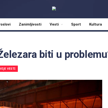
oslovi
Zanimljivosti
Vesti
Sport
Kultura
 Železara biti u problem
IJE VESTI