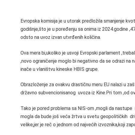
Evropska komisija je u utorak predložila smanjenje kvot
godišnje,što je u poređenju sa onima iz 2024.godine ,4
odsto na uvoz izvan utvrđenih količina.
Ova mera bi,ukoliko je usvoji Evropski parlament ,treba
,novo ograničenje moglo bi negativno da se odrazi na n
inače u vlaništvu kineske HBIS grupe.
Obrazloženje za ovakvu drastičnu meru EU nalazi u zaš
državno subvencionisanog uvoza iz Kine.Pri tom ,od ovih
Tako je pored problema sa NIS-om ,mogli da nastupe i
mogla da bude još veća žrtva u svetu geopolitičkih dr
velike,jer je reč o jednom od najvećih izvoznika,koji za