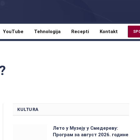
YouTube
Tehnologija
Recepti
Kontakt
SP
u?
KULTURA
Лето у Музеју у Смедереву:
Програм за август 2026. године