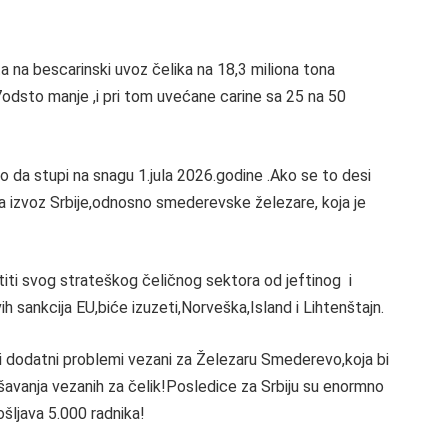
a na bescarinski uvoz čelika na 18,3 miliona tona
7odsto manje ,i pri tom uvećane carine sa 25 na 50
lo da stupi na snagu 1.jula 2026.godine .Ako se to desi
a izvoz Srbije,odnosno smederevske železare, koja je
titi svog strateškog čeličnog sektora od jeftinog i
 sankcija EU,biće izuzeti,Norveška,Island i Lihtenštajn.
 dodatni problemi vezani za Železaru Smederevo,koja bi
šavanja vezanih za čelik!Posledice za Srbiju su enormno
pošljava 5.000 radnika!