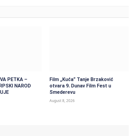
VA PETKA –
Film „Kuća” Tanje Brzaković
SRPSKI NAROD
otvara 9. Dunav Film Fest u
UJE
Smederevu
August 8, 2026