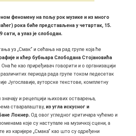
еном феномену на пољу рок музике и из много
аћег) рока биће представљена у четвртак, 15.
 сати, а улаз је слободан.
ња уз „Смак“ и сећања на рад групе која ће
рафије и кћер бубњара Слободана Стојановића
.
Она ће као приређивач говорити и о организацији
з различитих периода рада групе током педесетак
ије Југославије, ауторске текстове, комплетну
 значају и рецепцији њихових остварења,
према стваралаштву,
из угла искусног и
Бане Локнер.
Од овог угледног критичара чућемо и
оменама које су наступале на музичкој сцени, а
е из каријере „Смака“ као што су одређени