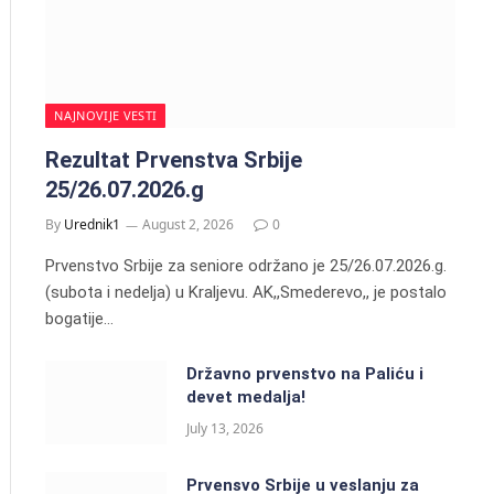
NAJNOVIJE VESTI
Rezultat Prvenstva Srbije
25/26.07.2026.g
By
Urednik1
August 2, 2026
0
Prvenstvo Srbije za seniore održano je 25/26.07.2026.g.
(subota i nedelja) u Kraljevu. AK,,Smederevo,, je postalo
bogatije…
Državno prvenstvo na Paliću i
devet medalja!
July 13, 2026
Prvensvo Srbije u veslanju za