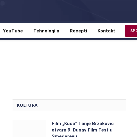
YouTube
Tehnologija
Recepti
Kontakt
SP
KULTURA
Film „Kuća” Tanje Brzaković
otvara 9. Dunav Film Fest u
Smederevu