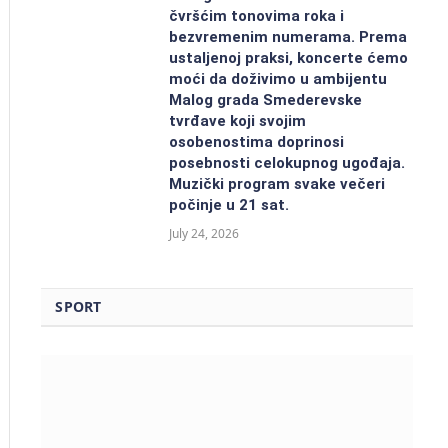
čvršćim tonovima roka i
bezvremenim numerama. Prema
ustaljenoj praksi, koncerte ćemo
moći da doživimo u ambijentu
Malog grada Smederevske
tvrđave koji svojim
osobenostima doprinosi
posebnosti celokupnog ugođaja.
Muzički program svake večeri
počinje u 21 sat.
July 24, 2026
SPORT