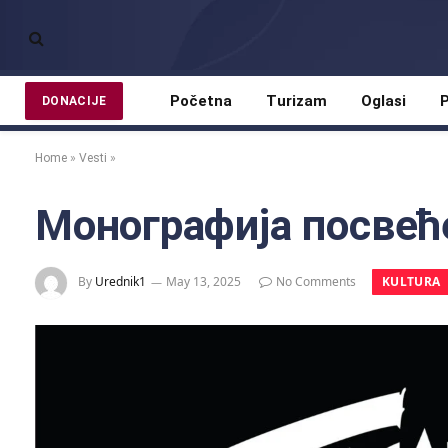
Početna
Turizam
Oglasi
P
DONACIJE
Home
»
Vesti
»
Монографија посвећ
KULTURA
By
Urednik1
May 13, 2025
No Comments