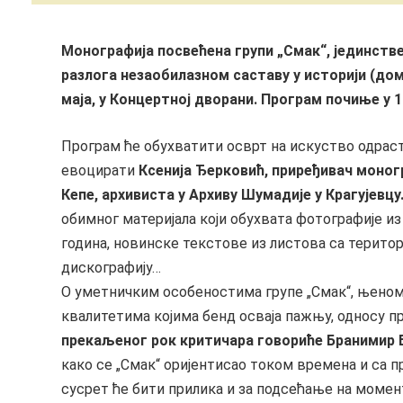
Монографија посвећена групи „Смак“, јединств
разлога незаобилазном саставу у историји (дом
маја, у Концертној дворани.
Програм почиње у 19
Програм ће обухватити осврт на искуство одраста
евоцирати
Ксенија Ђерковић, приређивач моног
Кепе, архивиста у Архиву Шумадије у Крагујевцу
обимног материјала који обухвата фотографије и
година, новинске текстове из листова са територ
дискографију…
О уметничким особеностима групе „Смак“, њеном
квалитетима којима бенд осваја пажњу, односу 
прекаљеног рок критичара говориће Бранимир 
како се „Смак“ оријентисао током времена и са пр
сусрет ће бити прилика и за подсећање на момент