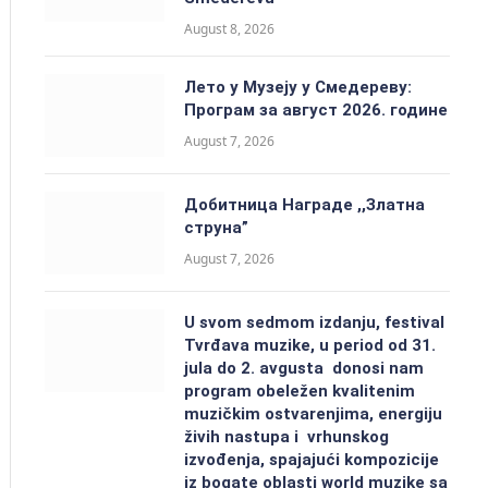
August 8, 2026
Лето у Музеју у Смедереву:
Програм за август 2026. године
August 7, 2026
Добитницa Награде ,,Златна
струна”
August 7, 2026
U svom sedmom izdanju, festival
Tvrđava muzike, u period od 31.
jula do 2. avgusta donosi nam
program obeležen kvalitenim
muzičkim ostvarenjima, energiju
živih nastupa i vrhunskog
izvođenja, spajajući kompozicije
iz bogate oblasti world muzike sa