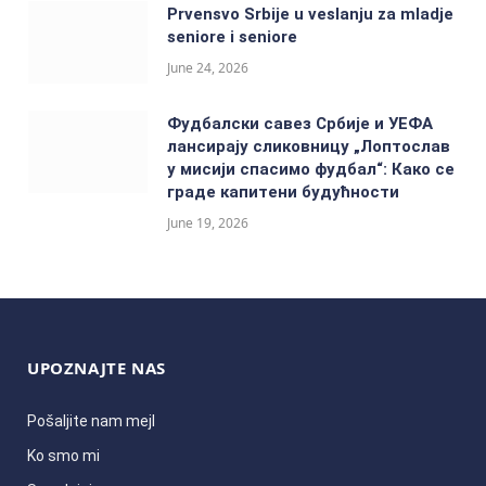
Prvensvo Srbije u veslanju za mladje
seniore i seniore
June 24, 2026
Фудбалски савез Србије и УЕФА
лансирају сликовницу „Лоптослав
у мисији спасимо фудбал“: Како се
граде капитени будућности
June 19, 2026
UPOZNAJTE NAS
Pošaljite nam mejl
Ko smo mi