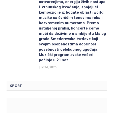
ostvarenjima, energiju živih nastupa
i vrhunskog izvođenja, spajajući
kompozicije iz bogate oblasti world
muzike sa čvršćim tonovima roka i
bezvremenim numerama. Prema
ustaljenoj praksi, koncerte ćemo
moći da doživimo u ambijentu Malog
grada Smederevske tvrđave koji
svojim osobenostima doprinosi
posebnosti celokupnog ugođaja.
Muzički program svake večeri
počinje u 21 sat.
July 24, 2026
SPORT