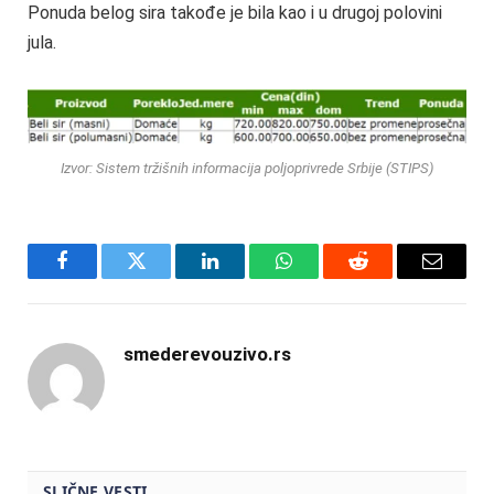
Ponuda belog sira takođe je bila kao i u drugoj polovini
jula.
Izvor: Sistem tržišnih informacija poljoprivrede Srbije (STIPS)
Facebook
Twitter
LinkedIn
WhatsApp
Reddit
Email
smederevouzivo.rs
SLIČNE VESTI