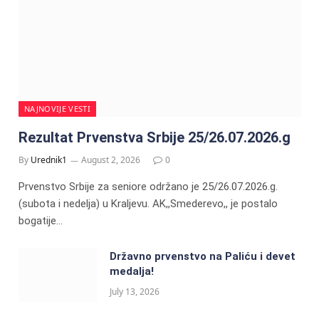
NAJNOVIJE VESTI
Rezultat Prvenstva Srbije 25/26.07.2026.g
By
Urednik1
August 2, 2026
0
Prvenstvo Srbije za seniore održano je 25/26.07.2026.g.
(subota i nedelja) u Kraljevu. AK,,Smederevo,, je postalo
bogatije…
Državno prvenstvo na Paliću i devet
medalja!
July 13, 2026