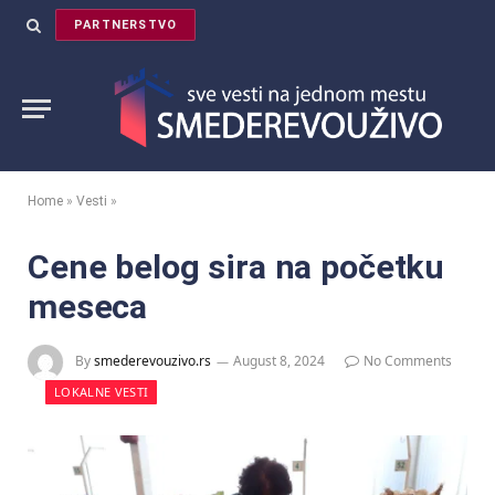
PARTNERSTVO
Home
»
Vesti
»
Cene belog sira na početku
meseca
By
smederevouzivo.rs
August 8, 2024
No Comments
LOKALNE VESTI