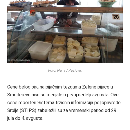
Foto: Nenad Pavlović
Cene belog sira na pijačnim tezgama Zelene pijace u
Smederevu nisu se menjale u prvoj nedelji avgusta. Ove
cene reporteri Sistema tržišnih informacija poljoprivrede
Srbije (STIPS) zabeležili su za vremenski period od 29.
jula do 4. avgusta.