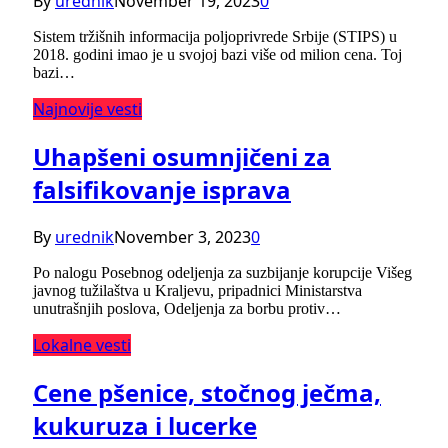
By
urednik
November 19, 2023
0
Sistem tržišnih informacija poljoprivrede Srbije (STIPS) u
2018. godini imao je u svojoj bazi više od milion cena. Toj
bazi…
Najnovije vesti
Uhapšeni osumnjičeni za
falsifikovanje isprava
By
urednik
November 3, 2023
0
Po nalogu Posebnog odeljenja za suzbijanje korupcije Višeg
javnog tužilaštva u Kraljevu, pripadnici Ministarstva
unutrašnjih poslova, Odeljenja za borbu protiv…
Lokalne vesti
Cene pšenice, stočnog ječma,
kukuruza i lucerke