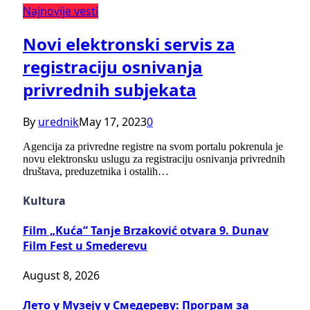
Najnovije vesti
Novi elektronski servis za
registraciju osnivanja
privrednih subjekata
By
urednik
May 17, 2023
0
Agencija za privredne registre na svom portalu pokrenula je
novu elektronsku uslugu za registraciju osnivanja privrednih
društava, preduzetnika i ostalih…
Kultura
Film „Kuća” Tanje Brzaković otvara 9. Dunav
Film Fest u Smederevu
August 8, 2026
Лето у Музеју у Смедереву: Програм за