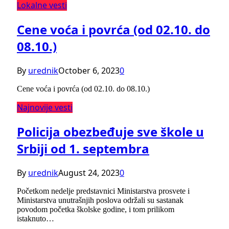
Lokalne vesti
Cene voća i povrća (od 02.10. do
08.10.)
By
urednik
October 6, 2023
0
Cene voća i povrća (od 02.10. do 08.10.)
Najnovije vesti
Policija obezbeđuje sve škole u
Srbiji od 1. septembra
By
urednik
August 24, 2023
0
Početkom nedelje predstavnici Ministarstva prosvete i
Ministarstva unutrašnjih poslova održali su sastanak
povodom početka školske godine, i tom prilikom
istaknuto…