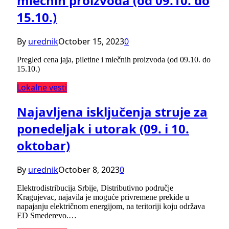
mlečnih proizvoda (od 09.10. do
15.10.)
By
urednik
October 15, 2023
0
Pregled cena jaja, piletine i mlečnih proizvoda (od 09.10. do
15.10.)
Lokalne vesti
Najavljena isključenja struje za
ponedeljak i utorak (09. i 10.
oktobar)
By
urednik
October 8, 2023
0
Elektrodistribucija Srbije, Distributivno područje
Kragujevac, najavila je moguće privremene prekide u
napajanju električnom energijom, na teritoriji koju održava
ED Smederevo.…