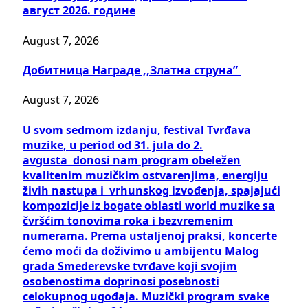
август 2026. године
August 7, 2026
Добитницa Награде ,,Златна струна”
August 7, 2026
U svom sedmom izdanju, festival Tvrđava
muzike, u period od 31. jula do 2.
avgusta donosi nam program obeležen
kvalitenim muzičkim ostvarenjima, energiju
živih nastupa i vrhunskog izvođenja, spajajući
kompozicije iz bogate oblasti world muzike sa
čvršćim tonovima roka i bezvremenim
numerama. Prema ustaljenoj praksi, koncerte
ćemo moći da doživimo u ambijentu Malog
grada Smederevske tvrđave koji svojim
osobenostima doprinosi posebnosti
celokupnog ugođaja. Muzički program svake