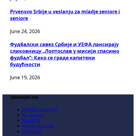
Prvensvo Srbije u veslanju za mladje seniore i
seniore
June 24, 2026
Фудбалски савез Србије и УЕФА лансирају
сликовницу „Лоптослав у мисији спасимо
фудбал“: Како се граде капитени
будућности
June 19, 2026
Upoznajte nas
Pošaljite nam mejl
Ko smo mi
Saradnici
Postani dopisnik
Impresum