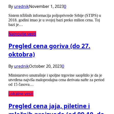
By
urednik
November 1, 2023
0
Sistem tržišnih informacija poljoprivrede Srbije (STIPS) u
2018. godini imao je u svojoj bazi preko milion cena. Toj
bazi je…
Najnovije vesti
Pregled cena goriva (do 27.
oktobra)
By
urednik
October 20, 2023
0
Ministarstvo unutrašnje i spoljne trgovine saopštilo je da je
utvrđena najviša maloprodajna cena derivata nafte za period
od 15 časova…
Lokalne vesti
Pregled cena jaja, piletine i