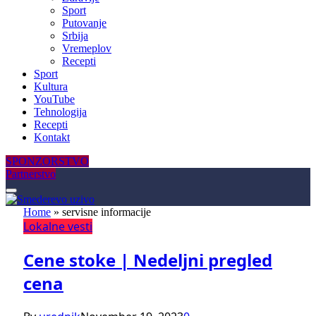
Sport
Putovanje
Srbija
Vremeplov
Recepti
Sport
Kultura
YouTube
Tehnologija
Recepti
Kontakt
SPONZORSTVO
Partnerstvo
Home
»
servisne informacije
Lokalne vesti
Cene stoke | Nedeljni pregled
cena