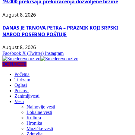
19.000 prekršaja prekoračenja dozvoljene brzine
August 8, 2026
DANAS JE TRNOVA PETKA – PRAZNIK KOJI SRPSKI
NAROD POSEBNO POŠTUJE
August 8, 2026
Facebook
X (Twitter)
Instagram
DONACIJE
Početna
Turizam
Oglasi
Poslovi
Zanimljivosti
Vesti
Najnovije vesti
Lokalne vesti
Kultura
Hronika
Muzičke vesti
Zdravlje