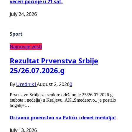
večeri počinje u 21 sat.
July 24, 2026
Sport
Najnovije vesti
Rezultat Prvenstva Srbije
25/26.07.2026.g
By
Urednik1
August 2, 2026
0
Prvenstvo Srbije za seniore održano je 25/26.07.2026.g.
(subota i nedelja) u Kraljevu. AK,,Smederevo,, je postalo
bogatije…
Državno prvenstvo na Paliću i devet medalja!
July 13, 2026