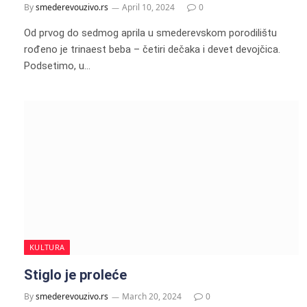
By
smederevouzivo.rs
April 10, 2024
0
Od prvog do sedmog aprila u smederevskom porodilištu
rođeno je trinaest beba – četiri dečaka i devet devojčica.
Podsetimo, u…
KULTURA
Stiglo je proleće
By
smederevouzivo.rs
March 20, 2024
0