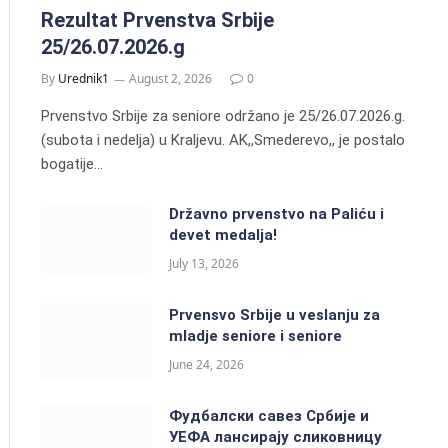
Rezultat Prvenstva Srbije
25/26.07.2026.g
By
Urednik1
August 2, 2026
0
Prvenstvo Srbije za seniore održano je 25/26.07.2026.g.
(subota i nedelja) u Kraljevu. AK,,Smederevo,, je postalo
bogatije…
Državno prvenstvo na Paliću i
devet medalja!
July 13, 2026
Prvensvo Srbije u veslanju za
mladje seniore i seniore
June 24, 2026
Фудбалски савез Србије и
УЕФА лансирају сликовницу