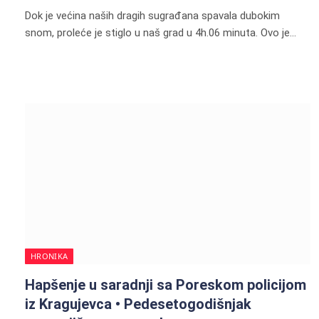
Dok je većina naših dragih sugrađana spavala dubokim
snom, proleće je stiglo u naš grad u 4h.06 minuta. Ovo je…
HRONIKA
Hapšenje u saradnji sa Poreskom policijom
iz Kragujevca • Pedesetogodišnjak