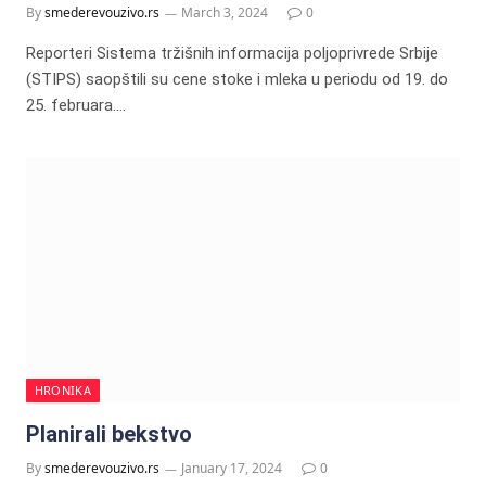
By
smederevouzivo.rs
March 3, 2024
0
Reporteri Sistema tržišnih informacija poljoprivrede Srbije
(STIPS) saopštili su cene stoke i mleka u periodu od 19. do
25. februara.…
HRONIKA
Planirali bekstvo
By
smederevouzivo.rs
January 17, 2024
0