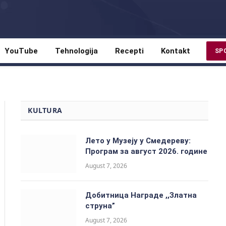
YouTube
Tehnologija
Recepti
Kontakt
SP
KULTURA
Лето у Музеју у Смедереву:
Програм за август 2026. године
August 7, 2026
Добитницa Награде ,,Златна
струна”
August 7, 2026