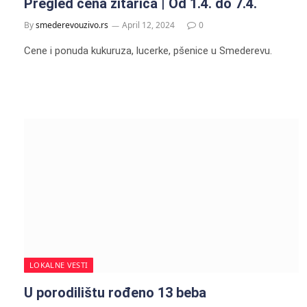
Pregled cena žitarica | Od 1.4. do 7.4.
By
smederevouzivo.rs
April 12, 2024
0
Cene i ponuda kukuruza, lucerke, pšenice u Smederevu.
LOKALNE VESTI
U porodilištu rođeno 13 beba