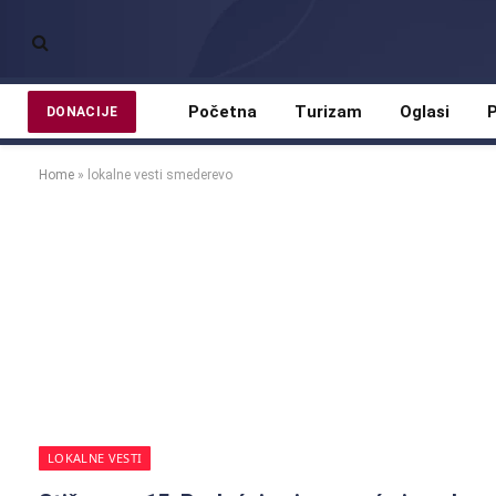
Početna
Turizam
Oglasi
P
DONACIJE
Home
»
lokalne vesti smederevo
LOKALNE VESTI