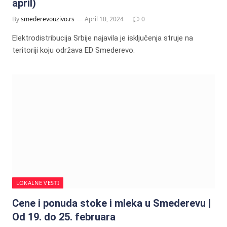
april)
By
smederevouzivo.rs
April 10, 2024
0
Elektrodistribucija Srbije najavila je isključenja struje na
teritoriji koju održava ED Smederevo.
LOKALNE VESTI
Cene i ponuda stoke i mleka u Smederevu |
Od 19. do 25. februara