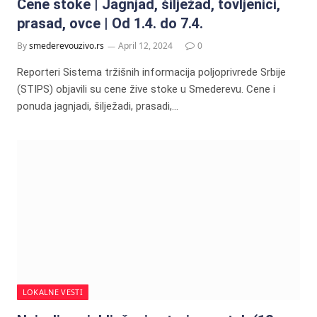
Cene stoke | Jagnjad, šilježad, tovljenici,
prasad, ovce | Od 1.4. do 7.4.
By
smederevouzivo.rs
April 12, 2024
0
Reporteri Sistema tržišnih informacija poljoprivrede Srbije
(STIPS) objavili su cene žive stoke u Smederevu. Cene i
ponuda jagnjadi, šilježadi, prasadi,…
LOKALNE VESTI