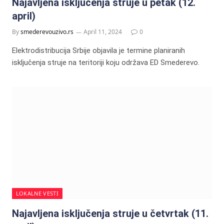
Najavljena isključenja struje u petak (12.
april)
By
smederevouzivo.rs
April 11, 2024
0
Elektrodistribucija Srbije objavila je termine planiranih
isključenja struje na teritoriji koju održava ED Smederevo.
LOKALNE VESTI
Najavljena isključenja struje u četvrtak (11.