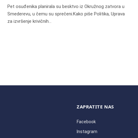
Pet osuđenika planirala su besktvo iz Okružnog zatvora u
Smederevu, u čemu su sprečeni.Kako piše Politika, Uprava
za izvršenje krivičnih…
ZAPRATITE NAS
Facebook
Instagram