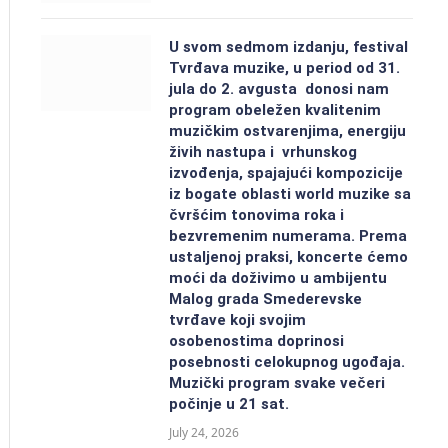
U svom sedmom izdanju, festival
Tvrđava muzike, u period od 31.
jula do 2. avgusta donosi nam
program obeležen kvalitenim
muzičkim ostvarenjima, energiju
živih nastupa i vrhunskog
izvođenja, spajajući kompozicije
iz bogate oblasti world muzike sa
čvršćim tonovima roka i
bezvremenim numerama. Prema
ustaljenoj praksi, koncerte ćemo
moći da doživimo u ambijentu
Malog grada Smederevske
tvrđave koji svojim
osobenostima doprinosi
posebnosti celokupnog ugođaja.
Muzički program svake večeri
počinje u 21 sat.
July 24, 2026