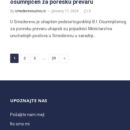
osumnjičen za poresku prevaru
By
smederevouzivo.rs
January 17, 2024
0
U Smederevu je uhapšen pedesetogodišnji B.I. Osumnjičenog
za poresku prevaru uhapsili su pripadnici Ministarstva
unutrašnjih poslova u Smederevu u saradnji…
…
Next
1
2
3
29
UPOZNAJTE NAS
Pošaljite nam mejl
Ko smo mi