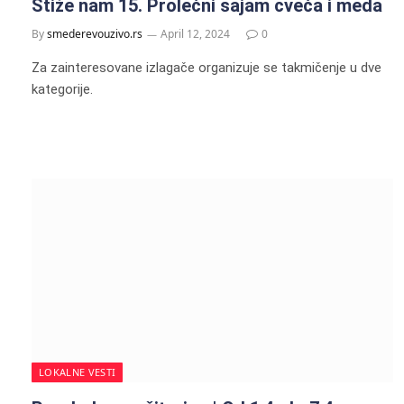
Stiže nam 15. Prolećni sajam cveća i meda
By
smederevouzivo.rs
April 12, 2024
0
Za zainteresovane izlagače organizuje se takmičenje u dve
kategorije.
LOKALNE VESTI