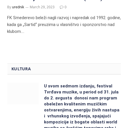
By
urednik
March 29, 2023
0
FK Smederevo beleži nagli razvoj i napredak od 1992. godine,
kada ga „Sartid“ preuzima u vlasništvo i sponzorstvo nad
klubom.…
KULTURA
U svom sedmom izdanju, festival
Tvrđava muzike, u period od 31. jula
do 2. avgusta donosi nam program
obeležen kvalitenim muzičkim
ostvarenjima, energiju živih nastupa
i vrhunskog izvođenja, spajajući
kompozicije iz bogate oblasti world
muzike sa čvršćim tonovima roka i