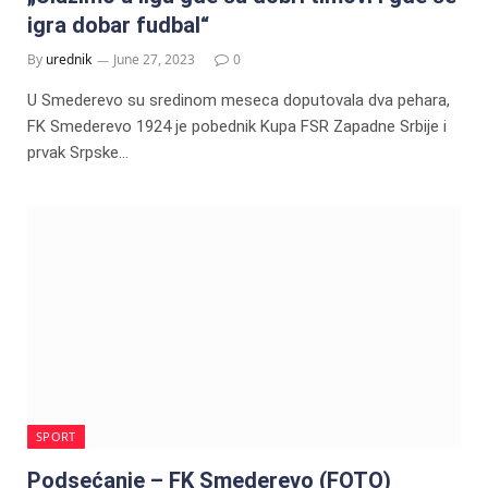
igra dobar fudbal“
By
urednik
June 27, 2023
0
U Smederevo su sredinom meseca doputovala dva pehara,
FK Smederevo 1924 je pobednik Kupa FSR Zapadne Srbije i
prvak Srpske…
SPORT
Podsećanje – FK Smederevo (FOTO)