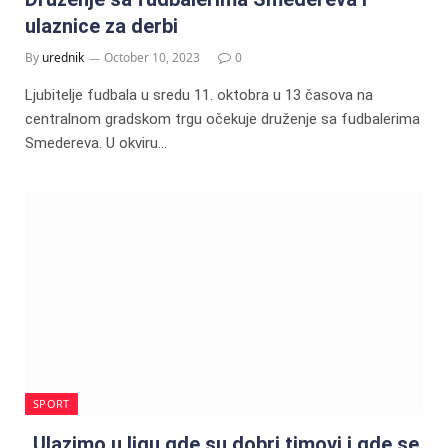
ulaznice za derbi
By
urednik
October 10, 2023
0
Ljubitelje fudbala u sredu 11. oktobra u 13 časova na
centralnom gradskom trgu očekuje druženje sa fudbalerima
Smedereva. U okviru…
SPORT
„Ulazimo u ligu gde su dobri timovi i gde se