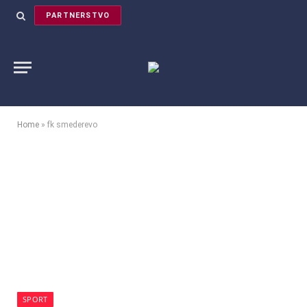
PARTNERSTVO
Home
»
fk smederevo
SPORT