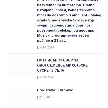
bezvremenim numerama. Prema
ustaljenoj praksi, koncerte ćemo
moći da doživimo u ambijentu Malog
grada Smederevske tvrđave koji
svojim osobenostima doprinosi
posebnosti celokupnog ugođaja.
Muzički program svake večeri
počinje u 21 sat.
July 24, 2026
ПОТПИСАН УГОВОР ЗА
ОВОГОДИШЊЕ МИХОЉСКЕ
СУСРЕТЕ СЕЛА
July 15, 2026
Predstava “Tvrđava”
July 3, 2026