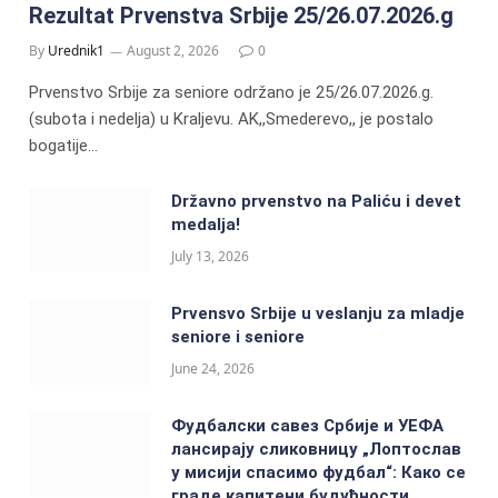
Rezultat Prvenstva Srbije 25/26.07.2026.g
By
Urednik1
August 2, 2026
0
Prvenstvo Srbije za seniore održano je 25/26.07.2026.g.
(subota i nedelja) u Kraljevu. AK,,Smederevo,, je postalo
bogatije…
Državno prvenstvo na Paliću i devet
medalja!
July 13, 2026
Prvensvo Srbije u veslanju za mladje
seniore i seniore
June 24, 2026
Фудбалски савез Србије и УЕФА
лансирају сликовницу „Лоптослав
у мисији спасимо фудбал“: Како се
граде капитени будућности