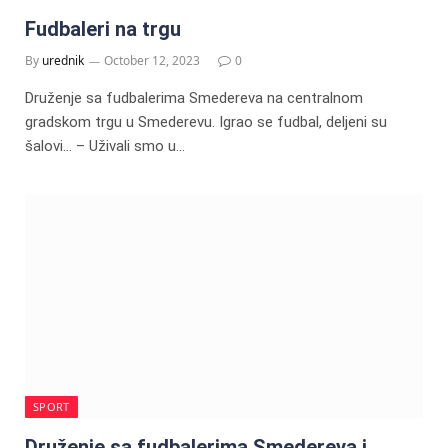
Fudbaleri na trgu
By
urednik
October 12, 2023
0
Druženje sa fudbalerima Smedereva na centralnom
gradskom trgu u Smederevu. Igrao se fudbal, deljeni su
šalovi… – Uživali smo u…
SPORT
Druženje sa fudbalerima Smedereva i