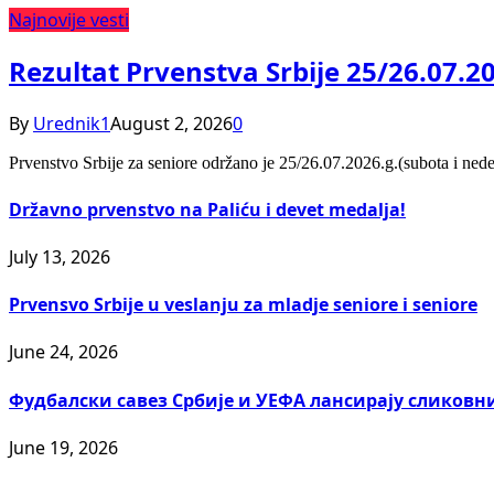
Najnovije vesti
Rezultat Prvenstva Srbije 25/26.07.2
By
Urednik1
August 2, 2026
0
Prvenstvo Srbije za seniore održano je 25/26.07.2026.g.(subota i ned
Državno prvenstvo na Paliću i devet medalja!
July 13, 2026
Prvensvo Srbije u veslanju za mladje seniore i seniore
June 24, 2026
Фудбалски савез Србије и УЕФА лансирају сликовн
June 19, 2026