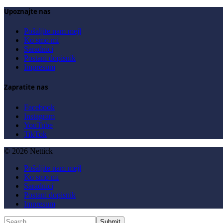
Upoznajte nas
Pošaljite nam mejl
Ko smo mi
Saradnici
Postani dopisnik
Impresum
Zapratite nas
Facebook
Instagram
YouTube
TikTok
© 2026 Nettick
Pošaljite nam mejl
Ko smo mi
Saradnici
Postani dopisnik
Impresum
Submit