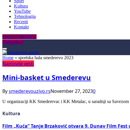
Sport
Kultura
YouTube
Tehnologija
Recepti
Kontakt
SPONZORSTVO
Partnerstvo
Home
»
sportska hala smederevo 2023
Najnovije vesti
Mini-basket u Smederevu
By
smederevouzivo.rs
November 27, 2023
0
U organizaciji KK Smederevac i KK Metalac, u saradnji sa Savezom
Kultura
Film „Kuća” Tanje Brzaković otvara 9. Dunav Film Fest