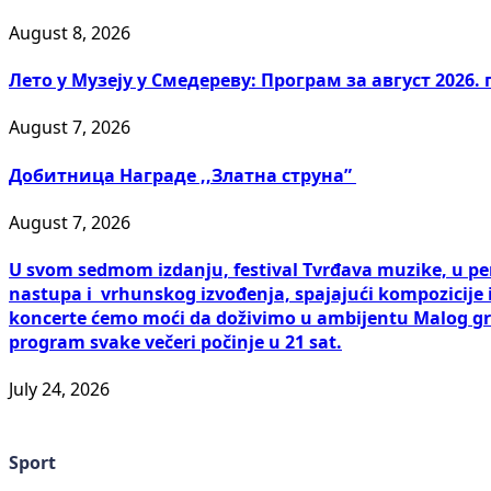
August 8, 2026
Лето у Музеју у Смедереву: Програм за август 2026.
August 7, 2026
Добитницa Награде ,,Златна струна”
August 7, 2026
U svom sedmom izdanju, festival Tvrđava muzike, u pe
nastupa i vrhunskog izvođenja, spajajući kompozicije
koncerte ćemo moći da doživimo u ambijentu Malog gr
program svake večeri počinje u 21 sat.
July 24, 2026
Sport