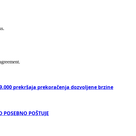
ss.
agreement.
9.000 prekršaja prekoračenja dozvoljene brzine
OD POSEBNO POŠTUJE