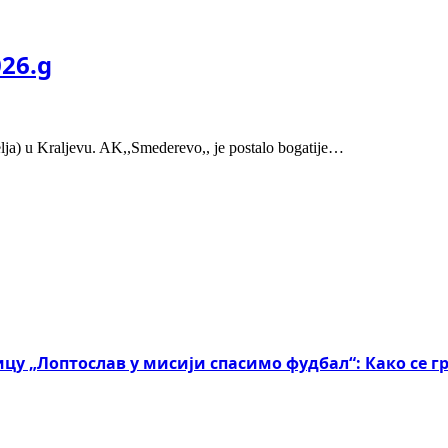
026.g
elja) u Kraljevu. AK,,Smederevo,, je postalo bogatije…
ицу „Лоптослав у мисији спасимо фудбал“: Како се 