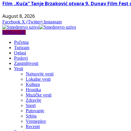
Film „Kuća” Tanje Brzaković otvara 9. Dunav Film Fest
August 8, 2026
Facebook
X (Twitter)
Instagram
DONACIJE
Početna
Turizam
Oglasi
Poslovi
Zanimljivosti
Vesti
Najnovije vesti
Lokalne vesti
Kultura
Hronika
Muzičke vesti
Zdravlje
Sport
Putovanje
Srbija
Vremeplov
Recepti