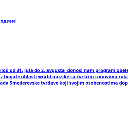
 године
riod od 31. jula do 2. avgusta donosi nam program obel
 iz bogate oblasti world muzike sa čvršćim tonovima ro
ada Smederevske tvrđave koji svojim osobenostima dop