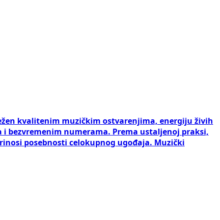
ežen kvalitenim muzičkim ostvarenjima, energiju živih
ka i bezvremenim numerama. Prema ustaljenoj praksi,
rinosi posebnosti celokupnog ugođaja. Muzički